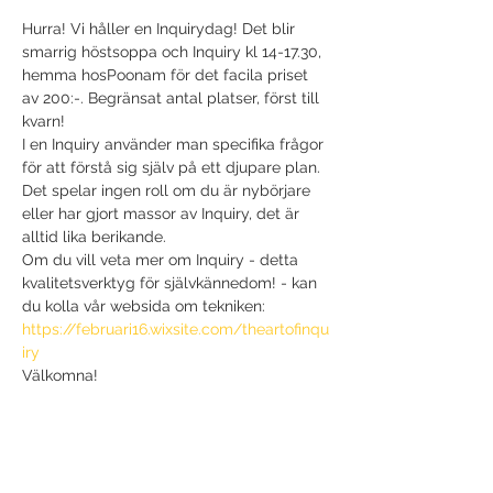
Hurra! Vi håller en Inquirydag! Det blir 
smarrig höstsoppa och Inquiry kl 14-17.30, 
hemma hosPoonam för det facila priset 
av 200:-. Begränsat antal platser, först till 
kvarn!
I en Inquiry använder man specifika frågor 
för att förstå sig själv på ett djupare plan. 
Det spelar ingen roll om du är nybörjare 
eller har gjort massor av Inquiry, det är 
alltid lika berikande.
Om du vill veta mer om Inquiry - detta 
kvalitetsverktyg för självkännedom! - kan 
https://februari16.wixsite.com/theartofinqu
iry
Dela detta evenemang