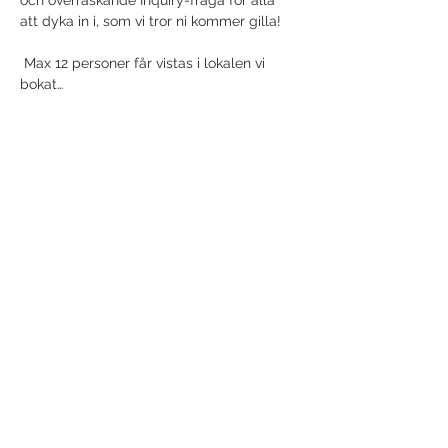
och överraskande Inquiry-fråga för alla 
att dyka in i, som vi tror ni kommer gilla! 

 Max 12 personer får vistas i lokalen vi 
bokat…
Visa mer
Dela detta evenemang
"NOWHERE TO GO...
JUST IN..."
- Osho
Västra Rönneholmsvägen 62
217 41 Malmö
Tel:
+46 0704936493