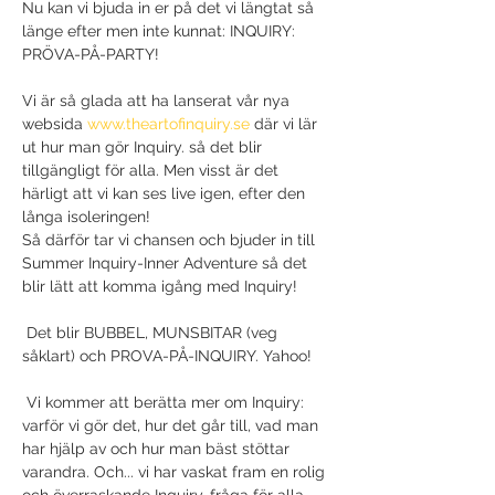
Nu kan vi bjuda in er på det vi längtat så 
länge efter men inte kunnat: INQUIRY: 
PRÖVA-PÅ-PARTY! 

Vi är så glada att ha lanserat vår nya 
websida 
www.theartofinquiry.se
 där vi lär 
ut hur man gör Inquiry. så det blir 
tillgängligt för alla. Men visst är det 
härligt att vi kan ses live igen, efter den 
långa isoleringen!

Så därför tar vi chansen och bjuder in till 
Summer Inquiry-Inner Adventure så det 
blir lätt att komma igång med Inquiry!

 Det blir BUBBEL, MUNSBITAR (veg 
såklart) och PROVA-PÅ-INQUIRY. Yahoo!

 Vi kommer att berätta mer om Inquiry: 
varför vi gör det, hur det går till, vad man 
har hjälp av och hur man bäst stöttar 
varandra. Och... vi har vaskat fram en rolig 